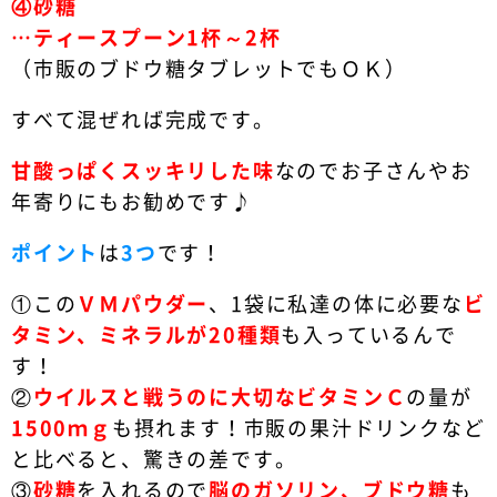
④
砂糖
…ティースプーン1杯～2杯
（市販のブドウ糖タブレットでもＯＫ）
すべて混ぜれば完成です。
甘酸っぱくスッキリした味
なのでお子さんやお
年寄りにもお勧めです♪
ポイント
は
3つ
です！
①
この
ＶＭパウダー
、1袋に私達の体に必要な
ビ
タミン、ミネラルが20種類
も入っているんで
す！
②
ウイルスと戦うのに大切なビタミンＣ
の量が
1500ｍｇ
も摂れます！市販の果汁ドリンクなど
と比べると、驚きの差です。
③
砂糖
を入れるので
脳のガソリン、ブドウ糖
も