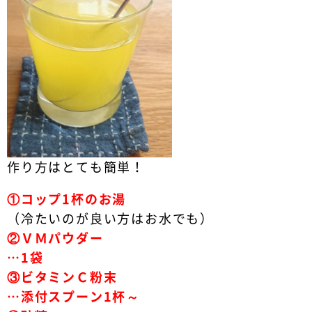
作り方はとても簡単！
①
コップ1杯のお湯
（冷たいのが良い方はお水でも）
②
ＶＭパウダー
…1袋
③
ビタミンＣ粉末
…添付スプーン1杯～