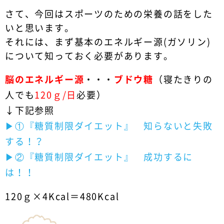
さて、今回はスポーツのための栄養の話をした
いと思います。
それには、まず基本のエネルギー源(ガソリン)
について知っておく必要があります。
脳のエネルギー源
・・・
ブドウ糖
（寝たきりの
人でも
120ｇ/日
必要）
↓下記参照
▶︎①『糖質制限ダイエット』 知らないと失敗
する！？
▶︎②『糖質制限ダイエット』 成功するに
は！！
120ｇ×4Kcal＝480Kcal