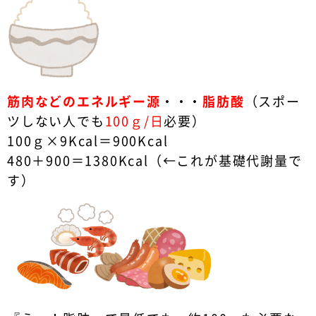
筋肉などのエネルギー源
・・・
脂肪酸
（スポー
ツしない人でも
100ｇ/日
必要）
100ｇ×9Kcal＝900Kcal
480＋900＝1380Kcal（←これが基礎代謝量で
す）